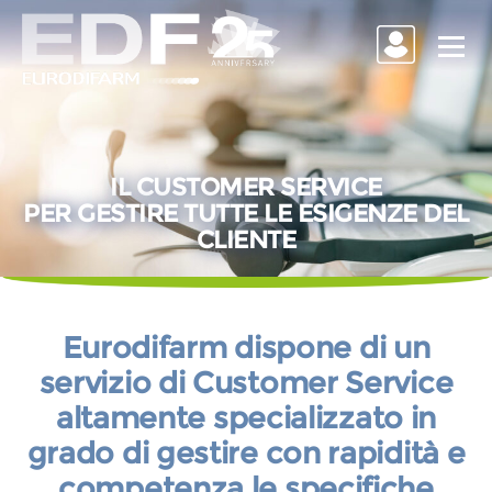
Vai
al
Menu
contenuto
IL CUSTOMER SERVICE
PER GESTIRE TUTTE LE ESIGENZE DEL
CLIENTE
Eurodifarm dispone di un
servizio di Customer Service
altamente specializzato in
grado di gestire con rapidità e
competenza le specifiche