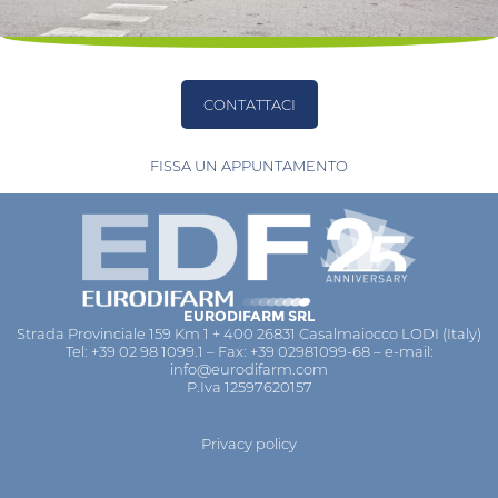
CONTATTACI
FISSA UN APPUNTAMENTO
EURODIFARM SRL
Strada Provinciale 159 Km 1 + 400 26831 Casalmaiocco LODI (Italy)
Tel: +39 02 98 1099.1 – Fax: +39 02981099-68 – e-mail:
info@eurodifarm.com
P.Iva 12597620157
Privacy policy